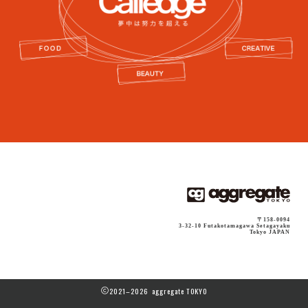
〒158-0094
3-32-10 Futakotamagawa Setagayaku
Tokyo JAPAN
2021–2026 aggregate TOKYO