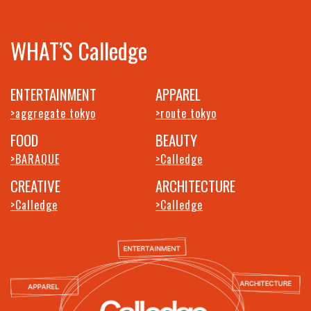
WHAT’S Calledge
ENTERTAINMENT
APPAREL
aggregate tokyo
route tokyo
FOOD
BEAUTY
BARAQUE
Calledge
CREATIVE
ARCHITECTURE
Calledge
Calledge